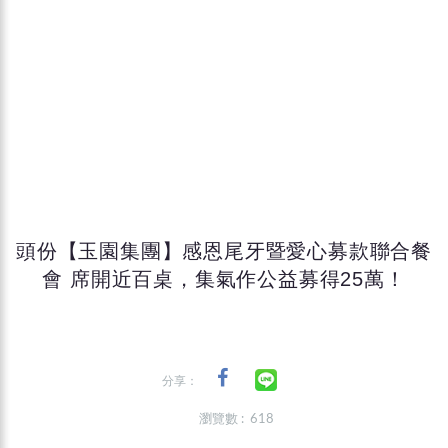
頭份【玉園集團】感恩尾牙暨愛心募款聯合餐
會 席開近百桌，集氣作公益募得25萬！
分享：
瀏覽數 : 618