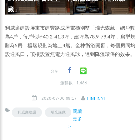
藏」
利威廉建設屏東市建豐路成屋電梯別墅「瑞光森藏」總戶數
為4戶，每戶地坪40.2-41.3坪，建坪為78.9-79.4坪，房型規
劃為5房，樓層規劃為地上4層。全棟衛浴開窗，每個房間均
設通風口，頂樓設置無電力通風球，達到降溫環保的效果。
分享：
瀏覽數 : 1,466
2020-07-06 09:17
LINLINYI
閱讀
利威廉建設
瑞光森藏
更多
＞