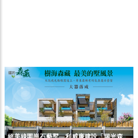
絕美綠園崗石藝墅—利威廉建設「瑞光森