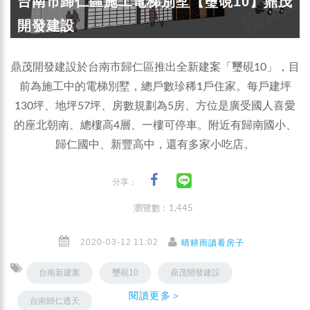
台南市歸仁區施工電梯別墅【璽硯10】鼎茂
開發建設
鼎茂開發建設於台南市歸仁區推出全新建案「璽硯10」，目
前為施工中的電梯別墅，總戶數珍稀1戶住家。每戶建坪
130坪、地坪57坪、房數規劃為5房、方位是廣受國人喜愛
的座北朝南、總樓高4層、一樓可停車。附近有歸南國小、
歸仁國中、新豐高中，還有多家小吃店。
分享：
瀏覽數 : 1,445
2020-03-12 11:02
晴耕雨讀看房子
台南新建案
璽硯10
鼎茂開發建設
閱讀更多＞
台南歸仁透天