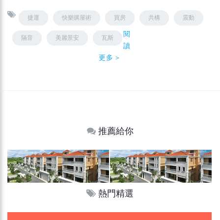
捷運
快樂購屋術
買房
共構
震動
閱
隔音
美麗景安
瓦斯
讀
更多＞
推薦給你
熱門精選