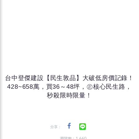
台中登傑建設【民生敦品】大破低房價記錄！
428~658萬，買36～48坪，㊣核心民生路，
秒殺限時限量！
分享：
瀏覽數 : 1,660