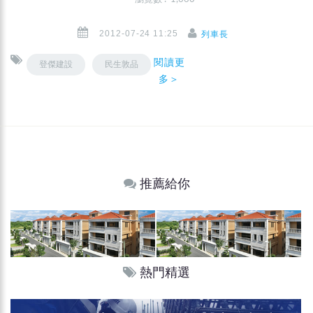
2012-07-24 11:25
列車長
閱讀更
登傑建設
民生敦品
多＞
推薦給你
熱門精選