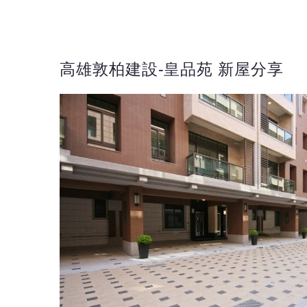
高雄敦柏建設-皇品苑 新屋分享