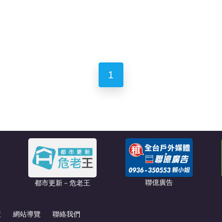
1
聯億廣告
都市更新－危老王
策
網站導覽
聯絡我們