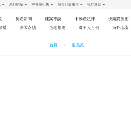
訊
系列網站
中古屋租售
廣告刊登服務
社群連結
文
房產新聞
建案專訪
不動產法律
快樂購屋術
巡禮
淨零永續
危老都更
逢甲人月刊
海外地產
皇品苑
首頁