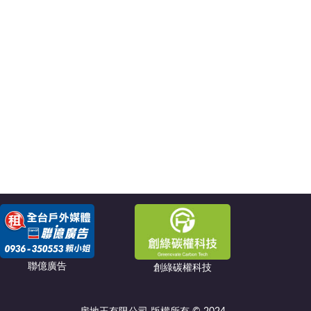
聯億廣告
創綠碳權科技