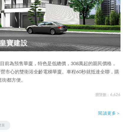
皇寶建設
目前為預售華廈，特色是低總價，308萬起的親民價格，
下營市心的雙衛浴全齡電梯華廈。車程60秒就抵達全聯，購
逛街都方便。
瀏覽數 : 6,626
閱讀更多＞
建案