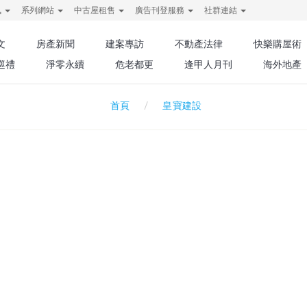
訊
系列網站
中古屋租售
廣告刊登服務
社群連結
文
房產新聞
建案專訪
不動產法律
快樂購屋術
巡禮
淨零永續
危老都更
逢甲人月刊
海外地產
皇寶建設
首頁