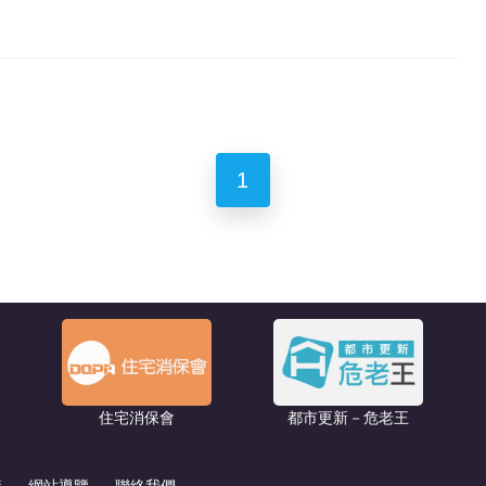
1
住宅消保會
都市更新－危老王