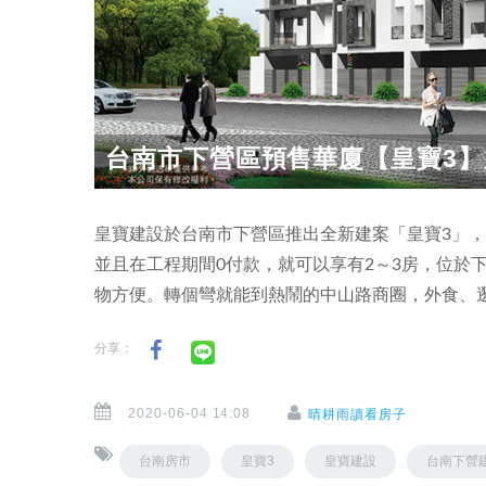
台南市下營區預售華廈【皇寶3】
皇寶建設於台南市下營區推出全新建案「皇寶3」，
並且在工程期間0付款，就可以享有2～3房，位於
物方便。轉個彎就能到熱鬧的中山路商圈，外食、
分享：
2020-06-04 14:08
晴耕雨讀看房子
台南房市
皇寶3
皇寶建設
台南下營