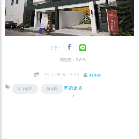
分享：
瀏覽數 : 2,695
2012-05-30 15:20
列車長
閱讀更多
皇祿建設
筑緣岡
＞