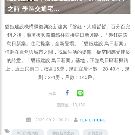
之詩 學區交通宅...
磐鈺建設機構繼復興路新建案「磐鈺・大膳哲哲」百分百完
銷之後，順著復興路繼續往西接烏日新興路，「磐鈺建設
烏日新案」住宅提案，全新登場。「磐鈺建設 烏日新案」
強調在自然與城市之間，找回生活的姿態，從空間感受建築
的詩意。「磐鈺建設 烏日新案」基地，正臨烏日區新興路
上，近三民街口，樓高15層，規劃宜居坪數：28-48坪，規
劃：2-4房，戶數：140戶。
分享：
瀏覽數 : 10,130
2020-09-21 09:21
YEN LI HUNG
烏日預售大樓
磐鈺新興之詩
新興之詩