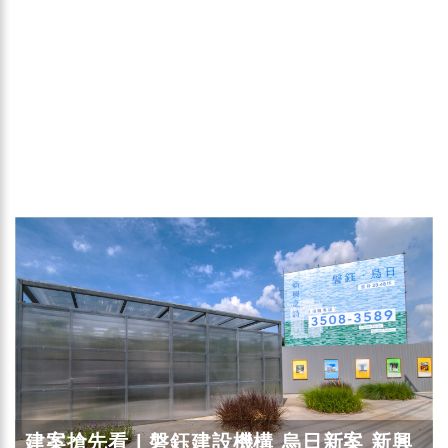
建案搶先看 | 磐鈺建設機構 烏日新案 新興