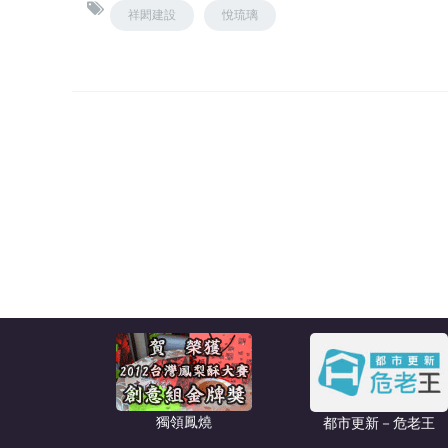
祥閎建設
悅琉璃
獨領鳳燒
都市更新－危老王