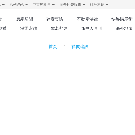
訊
系列網站
中古屋租售
廣告刊登服務
社群連結
文
房產新聞
建案專訪
不動產法律
快樂購屋術
巡禮
淨零永續
危老都更
逢甲人月刊
海外地產
祥閎建設
首頁