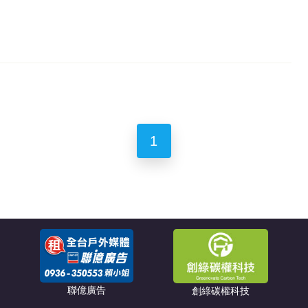
1
聯億廣告
創綠碳權科技