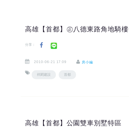
高雄【首都】㊣八德東路角地騎樓
分享：
2010-06-21 17:09
房小編
祥閎建設
首都
高雄【首都】公園雙車別墅特區