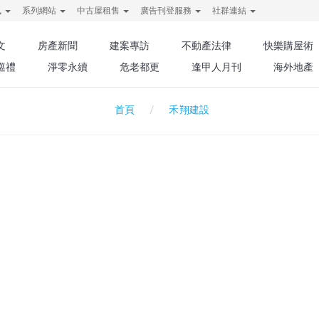
訊
系列網站
中古屋租售
廣告刊登服務
社群連結
文
房產新聞
建案專訪
不動產法律
快樂購屋術
巡禮
淨零永續
危老都更
逢甲人月刊
海外地產
禾翔建設
首頁