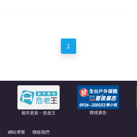
1
聯億廣告
都市更新－危老王
策
網站導覽
聯絡我們