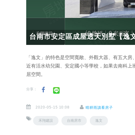
台南市安定區成屋透天別墅【逸
「逸文」的特色是空間寬敞、外觀大器、有五大房
近有活水幼兒園、安定國小等學校，如果去南科上
居空間。
分享：
2020-05-15 10:08
晴耕雨讀看房子
禾翔建設
台南房市
逸文