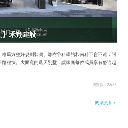
文】禾翔建設
、格局方整好規劃裝潢。離樹谷科學館和南科不會不遠，附
班路程快。大面寬的透天別墅，讓家庭每位成員享有舒適起
瀏覽數 : 2,535
閱讀更多＞