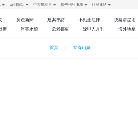
訊
系列網站
中古屋租售
廣告刊登服務
社群連結
文
房產新聞
建案專訪
不動產法律
快樂購屋術
巡禮
淨零永續
危老都更
逢甲人月刊
海外地產
立春山妍
首頁