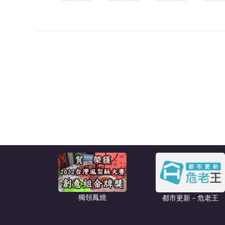
獨領鳳燒
都市更新－危老王