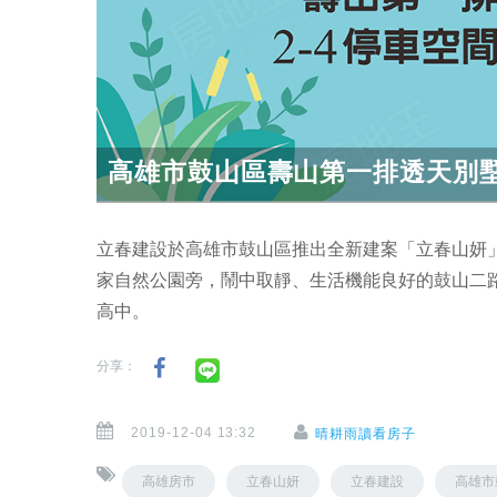
高雄市鼓山區壽山第一排透天別
立春建設於高雄市鼓山區推出全新建案「立春山妍
家自然公園旁，鬧中取靜、生活機能良好的鼓山二
高中。
分享：
2019-12-04 13:32
晴耕雨讀看房子
高雄房市
立春山妍
立春建設
高雄市