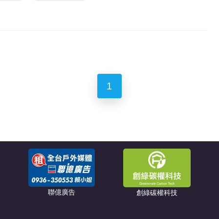
1
聯億廣告
創綠碳權科技