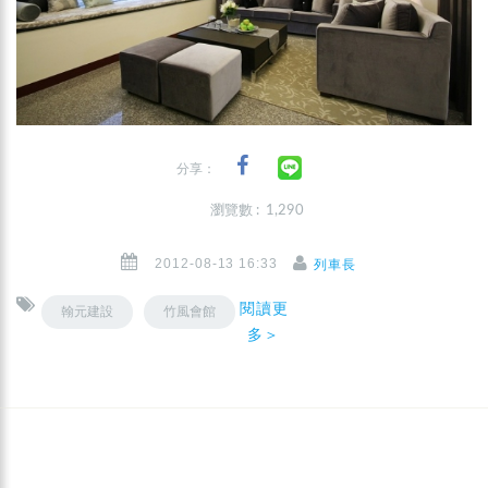
分享：
瀏覽數 : 1,290
2012-08-13 16:33
列車長
閱讀更
翰元建設
竹風會館
多＞