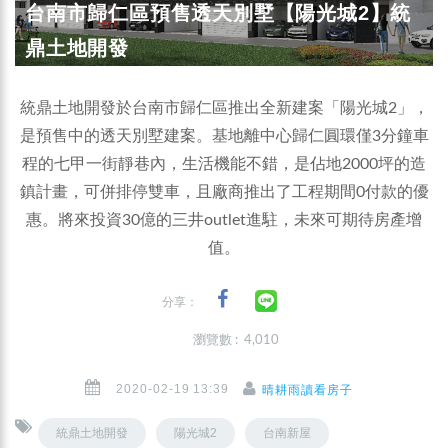
台南市歸仁區預售透天別墅【陽光城2】統
鼎土地開發
統鼎土地開發於台南市歸仁區推出全新建案「陽光城2」，
是預售中的透天別墅建案。基地離中心歸仁圓環僅3分鐘車
程的七甲一街靜巷內，生活機能不錯，是佔地2000坪的造
鎮計畫，可併排停雙車，且廠商推出了工程期間0付款的優
惠。將來投資30億的三井outlet進駐，未來可期待房產增
值。
分享：
瀏覽數 : 4,010
2020-02-19 13:39
晴耕雨讀看房子
統鼎土地開發
陽光城2
台南新屋