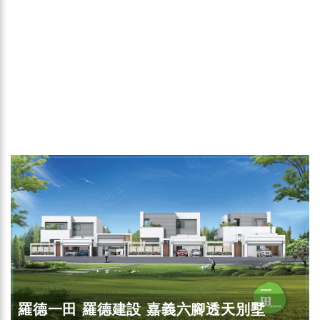
羅德一田 羅德建設 嘉義六腳透天別墅