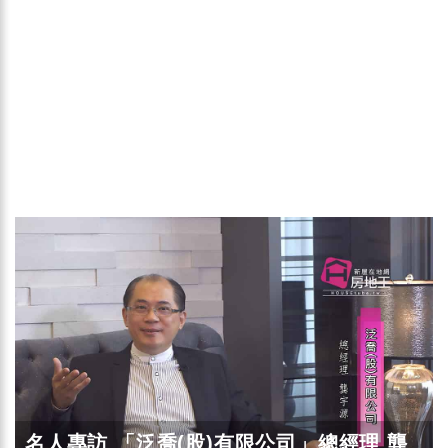
名人專訪 「泛喬(股)有限公司」總經理 龔