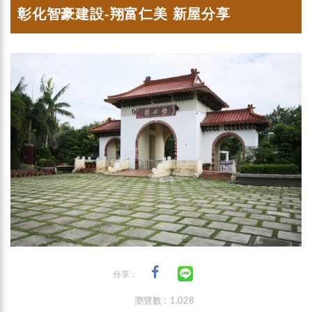
彰化智豪建設-翔富仁美 新屋分享
分享：
瀏覽數 : 1,028