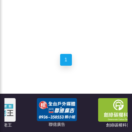
1
聯億廣告
創綠碳權科技