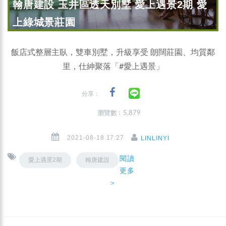
翰唐建設 玉井區透天別墅 愛上遇景2期 愛
上綠城景莊園
飯店式整層主臥，雙車別墅，升級享受 朗闊莊園、均質鄰
里，仕紳聚落「#愛上遇景」
分享：
瀏覽數 : 5,879
2021-08-18 17:27
LINLINYI
閱讀
愛上遇景2期
翰唐建設
更多
＞