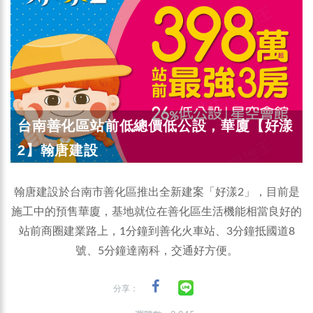
台南善化區站前低總價低公設，華廈【好漾
2】翰唐建設
翰唐建設於台南市善化區推出全新建案「好漾2」，目前是
施工中的預售華廈，基地就位在善化區生活機能相當良好的
站前商圈建業路上，1分鐘到善化火車站、3分鐘抵國道8
號、5分鐘達南科，交通好方便。
分享：