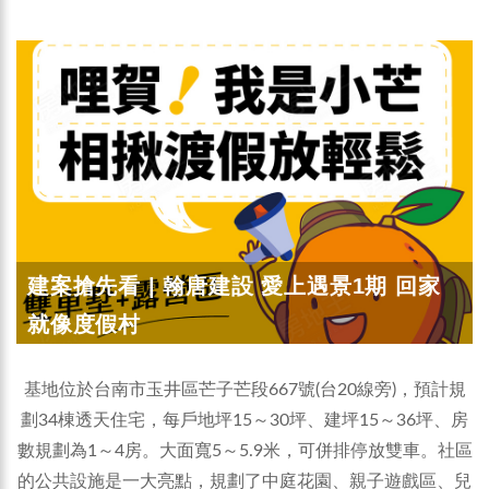
建案搶先看 | 翰唐建設 愛上遇景1期 回家
就像度假村
基地位於台南市玉井區芒子芒段667號(台20線旁)，預計規
劃34棟透天住宅，每戶地坪15～30坪、建坪15～36坪、房
數規劃為1～4房。大面寬5～5.9米，可併排停放雙車。社區
的公共設施是一大亮點，規劃了中庭花園、親子遊戲區、兒