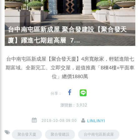
台中南屯區新成屋 聚合發建設【聚合發天
廈】躍進七期超高層 7...
台中南屯區新成屋【聚合發天廈】4房寬敞家，輕鬆進階七
期富域。全新完工、立即交屋，超值推薦「B棟4樓+平面車
位」總價1880萬
分享：
瀏覽數 : 3,932
2018-10-08 09:00
LINLINYI
聚合發天廈
聚合發建設
台中南屯區新成屋