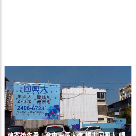
建案搶先看 | 台中南區大樓 崛世回興大 崛