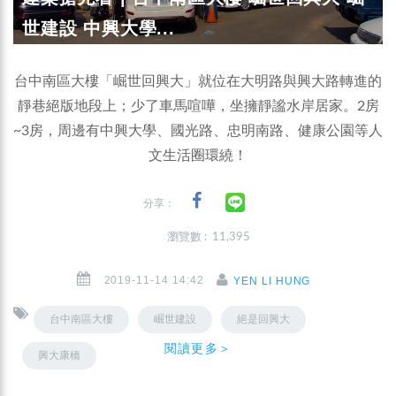
世建設 中興大學...
台中南區大樓「崛世回興大」就位在大明路與興大路轉進的
靜巷絕版地段上；少了車馬喧嘩，坐擁靜謐水岸居家。2房
~3房，周邊有中興大學、國光路、忠明南路、健康公園等人
文生活圈環繞！
分享：
瀏覽數 : 11,395
2019-11-14 14:42
YEN LI HUNG
台中南區大樓
崛世建設
絕是回興大
閱讀更多＞
興大康橋