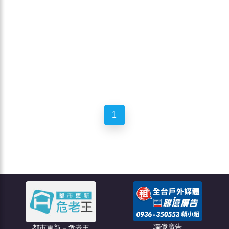
1
聯億廣告
都市更新－危老王
創