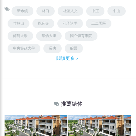
新市鎮
林口
社區人文
中正
中山
竹林山
觀音寺
孔子講學
工二園區
師範大學
華僑大學
國立體育學院
中央警政大學
長庚
醒吾
閱讀更多＞
推薦給你