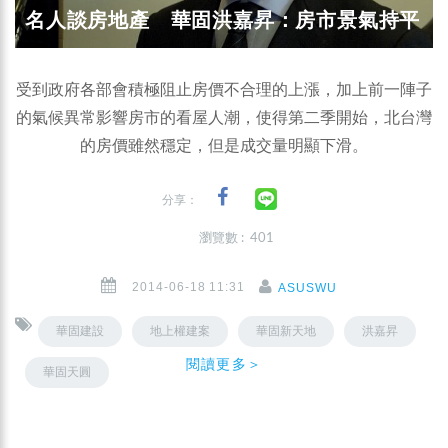
名人談房地產 華固洪嘉昇：房市景氣持平
受到政府各部會積極阻止房價不合理的上漲，加上前一陣子
的氣候異常影響房市的看屋人潮，使得第二季開始，北台灣
的房價雖然穩定，但是成交量明顯下滑。
分享：
瀏覽數 : 401
2014-06-18 11:31
ASUSWU
華固建設
地上權建案
華固新天地
洪嘉昇
閱讀更多＞
華固天圓