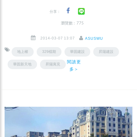
分享：
瀏覽數 : 775
2014-03-07 13:07
ASUSWU
地上權
329檔期
華固建設
昇陽建設
閱讀更
華固新天地
昇陽寓見
多＞