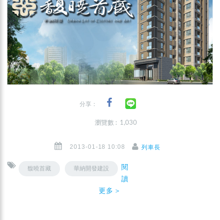
分享：
瀏覽數 : 1,030
2013-01-18 10:08
列車長
閱
馥曉首藏
華納開發建設
讀
更多＞