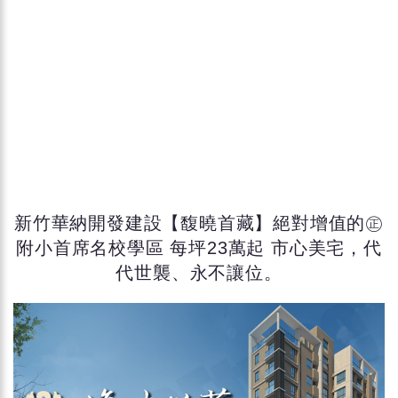
新竹華納開發建設【馥曉首藏】絕對增值的㊣
附小首席名校學區 每坪23萬起 市心美宅，代
代世襲、永不讓位。