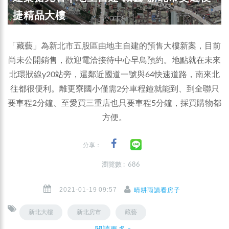
捷精品大樓
「藏藝」為新北市五股區由地主自建的預售大樓新案，目前
尚未公開銷售，歡迎電洽接待中心早鳥預約。地點就在未來
北環狀線y20站旁，還鄰近國道一號與64快速道路，南來北
往都很便利。離更寮國小僅需2分車程鐘就能到、到全聯只
要車程2分鐘、至愛買三重店也只要車程5分鐘，採買購物都
方便。
分享：
瀏覽數 : 686
2021-01-19 09:57
晴耕雨讀看房子
新北大樓
新北房市
藏藝
閱讀更多＞