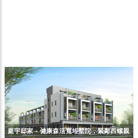
庭宇邸家 - 健康森活寬埕墅院，緊鄰西螺親