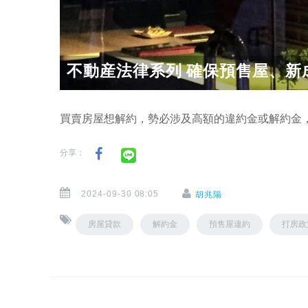
不動産法律系列 確保預售屋、新
買賣房屋想解約，勢必涉及高額的違約金或解約金
分享：
2024-09-30 08:05
胡兆陽
房屋貸款
解約金
預售屋違約
打房政