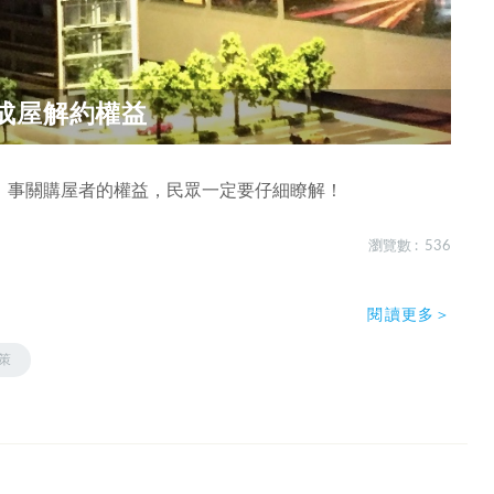
成屋解約權益
，事關購屋者的權益，民眾一定要仔細瞭解！
瀏覽數 : 536
閱讀更多＞
策