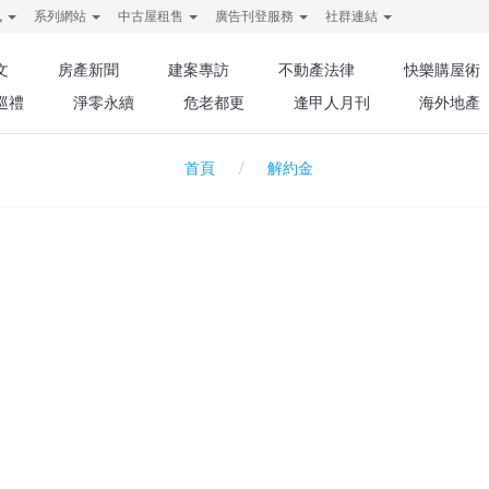
訊
系列網站
中古屋租售
廣告刊登服務
社群連結
文
房產新聞
建案專訪
不動產法律
快樂購屋術
巡禮
淨零永續
危老都更
逢甲人月刊
海外地產
解約金
首頁