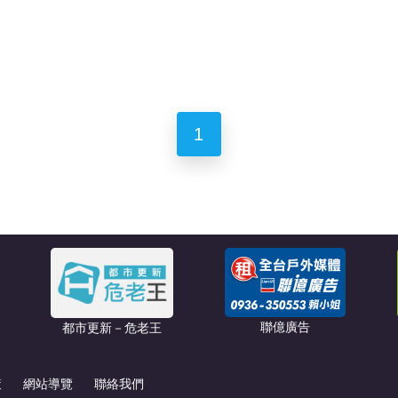
1
聯億廣告
都市更新－危老王
策
網站導覽
聯絡我們