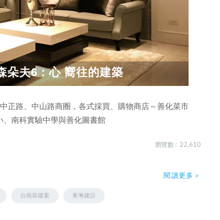
森朵夫6：心 嚮往的建築
化中正路、中山路商圈，各式採買、購物商店～善化菜市
小、南科實驗中學與善化圖書館
瀏覽數 : 22,610
閱讀更多＞
台南新建案
東琳建設