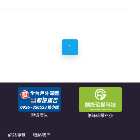
1
聯億廣告
創綠碳權科技
策
網站導覽
聯絡我們