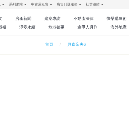
訊
系列網站
中古屋租售
廣告刊登服務
社群連結
文
房產新聞
建案專訪
不動產法律
快樂購屋術
巡禮
淨零永續
危老都更
逢甲人月刊
海外地產
貝森朵夫6
首頁