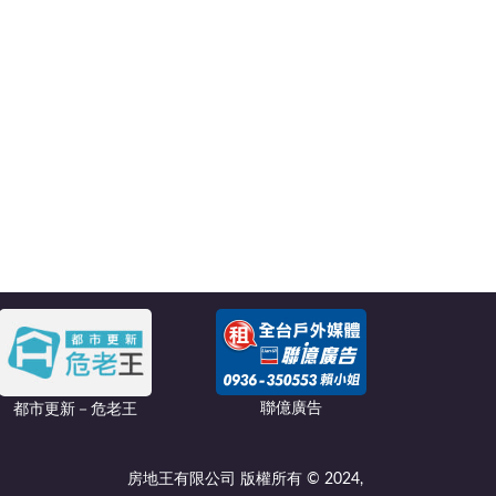
聯億廣告
都市更新－危老王
房地王有限公司 版權所有 © 2024,