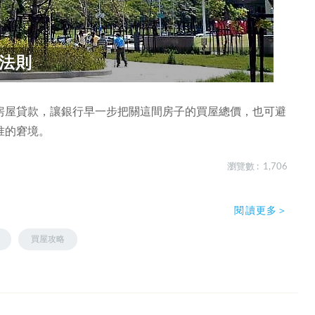
法則
房屋貸款，讓銀行早一步把關這間房子的買屋總價，也可避
准的窘境。
瀏覽數 : 1,706
閱讀更多＞
買屋攻略