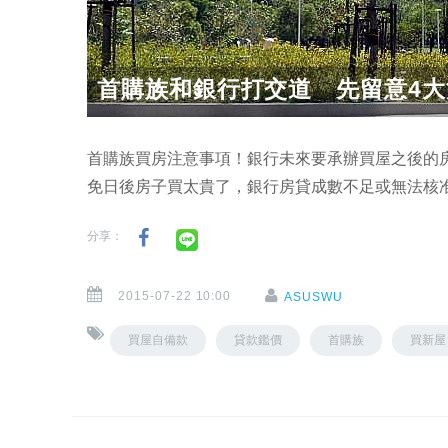
首購族和銀行打交道 先留意4大
首購族買房注意事項！銀行未來要承辦買屋之後的
免日後房子買太貴了，銀行房貸成數不足或無法核
分享：
2015-07-22 10:00
ASUSWU
買屋自備款
貸款鑑價
首購族
買新屋