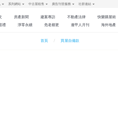
訊
系列網站
中古屋租售
廣告刊登服務
社群連結
文
房產新聞
建案專訪
不動產法律
快樂購屋術
巡禮
淨零永續
危老都更
逢甲人月刊
海外地產
買屋自備款
首頁