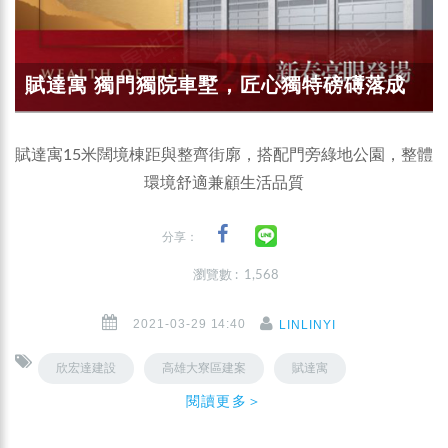
賦達寓 獨門獨院車墅，匠心獨特磅礡落成
賦達寓15米闊境棟距與整齊街廓，搭配門旁綠地公園，整體
環境舒適兼顧生活品質
分享：
瀏覽數 : 1,568
2021-03-29 14:40
LINLINYI
欣宏達建設
高雄大寮區建案
賦達寓
閱讀更多＞