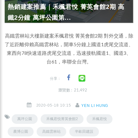
熱銷建案推薦｜禾楓君悅 菁英會館2期 高
鐵2分鐘 萬坪公園第...
高鐵雲林站大樓新建案禾楓君悅 菁英會館2期 對外交通，除
了近距離仰賴高鐵雲林站，開車5分鐘上國道1虎尾交流道、
東西向78快速道路虎尾交流道，迅速接軌國道1、國道3、
台61，串聯全台灣。
分享：
瀏覽數 : 21,492
2020-05-18 10:15
YEN LI HUNG
萬坪公園
禾楓君悦菁英會館2
禾楓君悅
農博公園
高鐵雲林站
半畝田建設