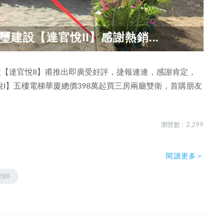
建設【達官悅II】感謝熱銷...
設【達官悅II】甫推出即廣受好評，捷報連連，感謝肯定，
I】五樓電梯華廈總價398萬起買三房兩廳雙衛，首購朋友
瀏覽數 : 2,299
閱讀更多＞
悅II