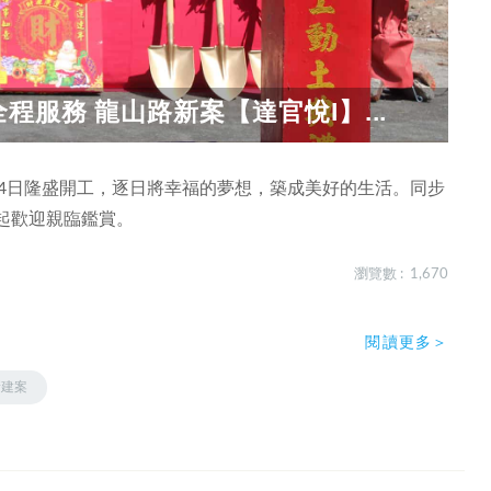
服務 龍山路新案【達官悅I】...
14日隆盛開工，逐日將幸福的夢想，築成美好的生活。同步
萬起歡迎親臨鑑賞。
瀏覽數 : 1,670
閱讀更多＞
新建案