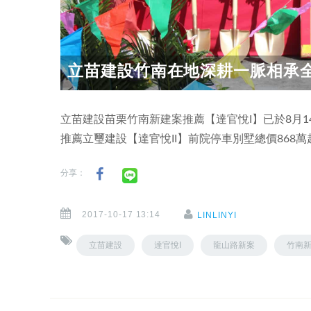
立苗建設竹南在地深耕一脈相承全程
立苗建設苗栗竹南新建案推薦【達官悅I】已於8月
推薦立璽建設【達官悅II】前院停車別墅總價868
分享：
2017-10-17 13:14
LINLINYI
立苗建設
達官悅I
龍山路新案
竹南