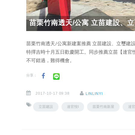
苗栗竹南透天/公寓 立苗建設、立璽
苗栗竹南透天/公寓新建案推薦 立苗建設、立璽建
特擇吉時十月五日歡慶開工。同步推薦立苗【達官悅
不可錯過，難得機會。
分享：
2017-10-17 09:38
LINLINYI
立苗建設
達官悅I
苗栗竹南新屋
達官