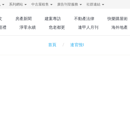
訊
系列網站
中古屋租售
廣告刊登服務
社群連結
文
房產新聞
建案專訪
不動產法律
快樂購屋術
巡禮
淨零永續
危老都更
逢甲人月刊
海外地產
達官悅I
首頁