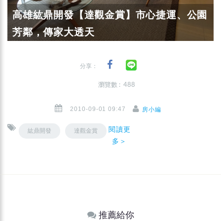
高雄紘鼎開發【達觀金賞】市心捷運、公園
芳鄰，傳家大透天
分享：
瀏覽數 : 488
2010-09-01 09:47
房小編
閱讀更
紘鼎開發
達觀金賞
多＞
推薦給你