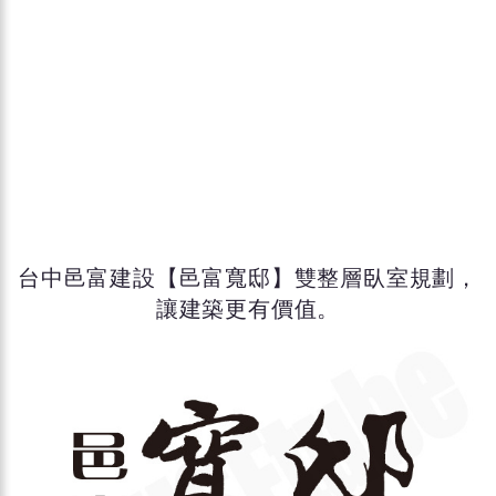
台中邑富建設【邑富寬邸】雙整層臥室規劃，
讓建築更有價值。