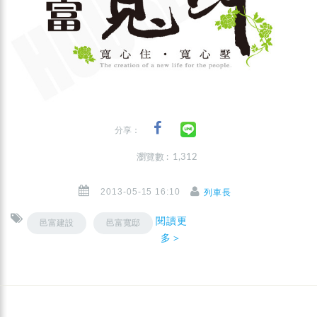
分享：
瀏覽數 : 1,312
2013-05-15 16:10
列車長
閱讀更
邑富建設
邑富寬邸
多＞