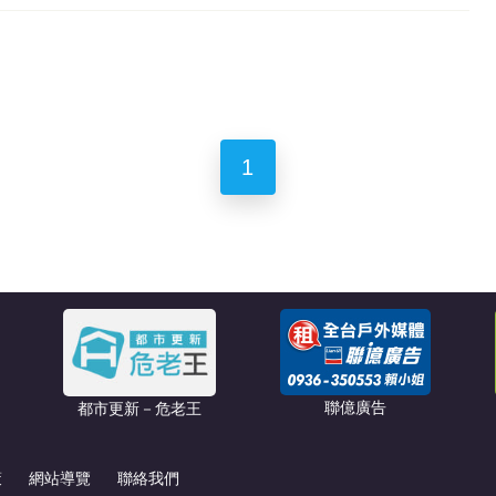
1
聯億廣告
都市更新－危老王
策
網站導覽
聯絡我們