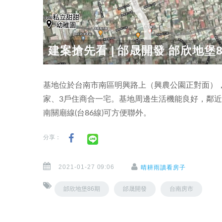
建案搶先看 | 邰晟開發 邰欣地堡8
基地位於台南市南區明興路上（興農公園正對面），
家、3戶住商合一宅。基地周邊生活機能良好，鄰
南關廟線(台86線)可方便聯外。
分享：
2021-01-27 09:06
晴耕雨讀看房子
邰欣地堡86期
邰晟開發
台南房市