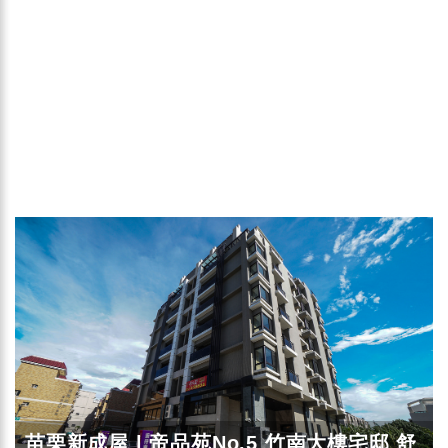
苗栗新成屋 | 帝品苑No.5 竹南大樓宅邸 舒