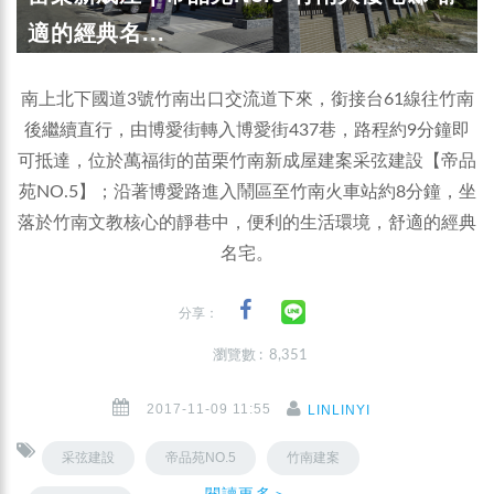
適的經典名...
南上北下國道3號竹南出口交流道下來，銜接台61線往竹南
後繼續直行，由博愛街轉入博愛街437巷，路程約9分鐘即
可抵達，位於萬福街的苗栗竹南新成屋建案采弦建設【帝品
苑NO.5】；沿著博愛路進入鬧區至竹南火車站約8分鐘，坐
落於竹南文教核心的靜巷中，便利的生活環境，舒適的經典
名宅。
分享：
瀏覽數 : 8,351
2017-11-09 11:55
LINLINYI
采弦建設
帝品苑NO.5
竹南建案
閱讀更多＞