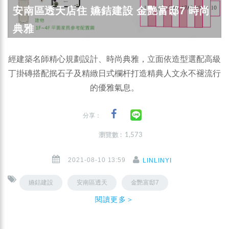
安南區透天店住 嬿銡建設 金艷富邸7 時尚
典雅
經建築名師精心規劃設計、時尚典雅，立面依造型選配高級
丁掛磚搭配抿石子及精緻日式欄杆打造精典人文永不褪流行
的優雅氣息。
分享：
瀏覽數 : 1,573
2021-08-10 13:59
LINLINYI
嬿銡建設
安南區透天
金艷富邸7
閱讀更多＞