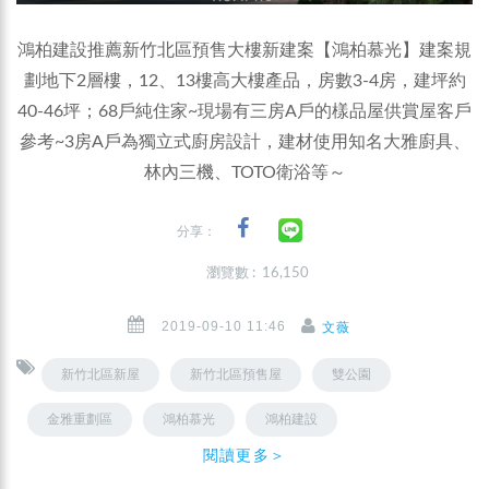
鴻柏建設推薦新竹北區預售大樓新建案【鴻柏慕光】建案規
劃地下2層樓，12、13樓高大樓產品，房數3-4房，建坪約
40-46坪；68戶純住家~現場有三房A戶的樣品屋供賞屋客戶
參考~3房A戶為獨立式廚房設計，建材使用知名大雅廚具、
林內三機、TOTO衛浴等～
分享：
瀏覽數 : 16,150
2019-09-10 11:46
文薇
新竹北區新屋
新竹北區預售屋
雙公園
金雅重劃區
鴻柏慕光
鴻柏建設
閱讀更多＞