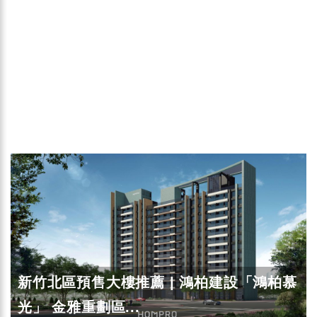
新竹北區預售大樓推薦 | 鴻柏建設「鴻柏慕
光」 金雅重劃區...