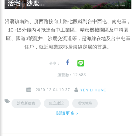
活宅 | 沙鹿...
沿著鎮南路、屏西路接向上路七段就到台中西屯、南屯區，
10~15分鐘內可抵達台中工業區、精密機械園區及中科園
區、國道3號龍井、沙鹿交流道等，是海線在地及台中屯區
住戶，就近就業或移居海線定居的首選。
分享：
瀏覽數 : 12,683
2020-12-04 10:37
YEN LI HUNG
沙鹿新建案
鉦立建設
璞悦敦峰
閱讀更多＞