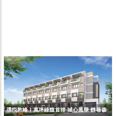
璞悦敦峰 | 萬坪綠馥首排 城心風華 靜巷森