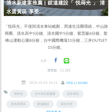
清水新建案推薦 | 鋐遠建設「 悦蒔光 」 清
水蛋黃區 享受...
「悦蒔光」不僅與清水車站毗鄰，周邊生活圈環繞，中山路
商圈、清水高中5分鐘、清水國中5分鐘、紫雲巖6分鐘、鰲
峰山運動公園8分鐘，台中國際機場11分鐘，三井OUTLET
15分鐘。
分享：
瀏覽數 : 11,182
2019-10-24 10:21
YEN LI HUNG
悦蒔光
台中清水新建案
清水車站
清水蛋黃區
鋐遠建設
蒔光天井