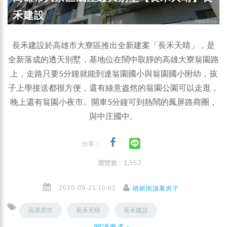
禾建設
長禾建設於高雄市大寮區推出全新建案「長禾天晴」，是
全新落成的透天別墅，基地位在鬧中取靜的高雄大寮翁園路
上，走路只要5分鐘就能到達翁園國小與翁園國小附幼，孩
子上學接送都很方便，還有綠意盎然的翁園公園可以走逛，
晚上還有翁園小夜市。開車5分鐘可到熱鬧的鳳屏路商圈，
與中庄國中。
分享：
瀏覽數 : 1,553
2020-09-21 10:02
晴耕雨讀看房子
高屏房市
長禾天晴
長禾建設
閱讀更多＞