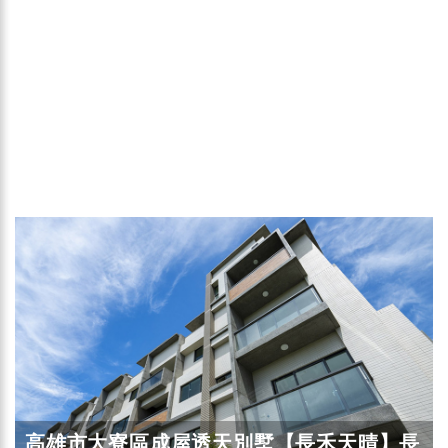
高雄市大寮區成屋透天別墅【長禾天晴】長