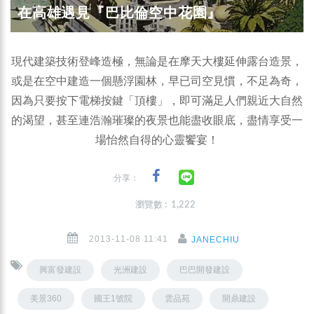
在高雄遇見『巴比倫空中花園』
現代建築技術登峰造極，無論是在摩天大樓延伸露台造景，
或是在空中建造一個懸浮園林，早已司空見慣，不足為奇，
因為只要按下電梯按鍵「頂樓」，即可滿足人們親近大自然
的渴望，甚至連浩瀚璀璨的夜景也能盡收眼底，盡情享受一
場怡然自得的心靈饗宴！
分享：
瀏覽數 : 1,222
2013-11-08 11:41
JANECHIU
興富發建設
光洲建設
巴巴開發建設
美景360
國王1號院
雲品苑
開鼎建設