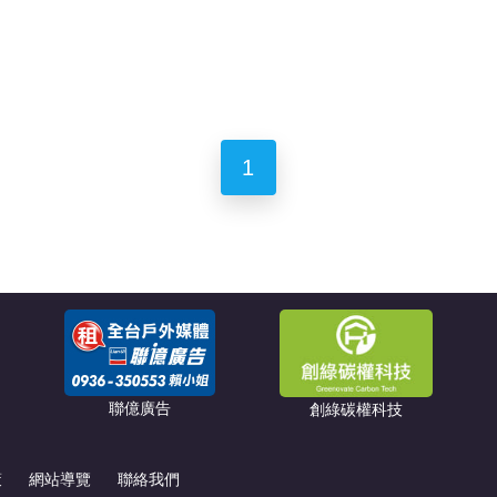
1
聯億廣告
創綠碳權科技
策
網站導覽
聯絡我們