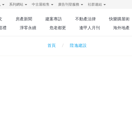
訊
系列網站
中古屋租售
廣告刊登服務
社群連結
文
房產新聞
建案專訪
不動產法律
快樂購屋術
巡禮
淨零永續
危老都更
逢甲人月刊
海外地產
陞逸建設
首頁