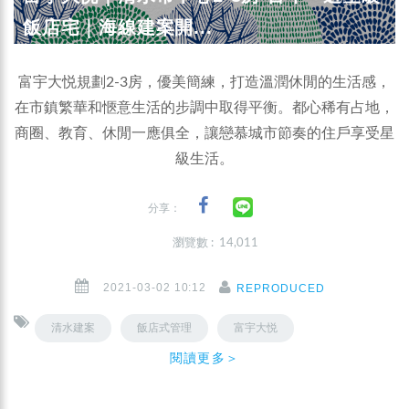
飯店宅｜海線建案開...
富宇大悦規劃2-3房，優美簡練，打造溫潤休閒的生活感，
在市鎮繁華和愜意生活的步調中取得平衡。都心稀有占地，
商圈、教育、休閒一應俱全，讓戀慕城市節奏的住戶享受星
級生活。
分享：
瀏覽數 : 14,011
2021-03-02 10:12
REPRODUCED
清水建案
飯店式管理
富宇大悦
閱讀更多＞