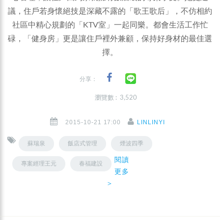
議，住戶若身懷絕技是深藏不露的「歌王歌后」，不仿相約
社區中精心規劃的「KTV室」一起同樂。都會生活工作忙
碌，「健身房」更是讓住戶裡外兼顧，保持好身材的最佳選
擇。
分享：
瀏覽數 : 3,520
2015-10-21 17:00
LINLINYI
蘇瑞泉
飯店式管理
煙波四季
閱讀
專案經理王元
春福建設
更多
＞