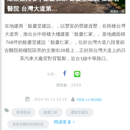
醫院 台灣大道第...
在地建商「餘慶堂建設」，以豐富的營建資歷，在梧棲台灣
大道旁，推出台中梧棲大樓建案「餘慶仁家」。基地總面積
768坪的餘慶堂建設「餘慶仁家」，位於台灣大道八段童綜
合醫院梧棲院區旁的文雅街28巷上，正好與台灣大道上的日
系汽車大廠背對背緊鄰，近台1線中華路口。
分享：
瀏覽數 : 3,910
2020-05-15 10:20
YEN LI HUNG
捷運藍線
餘慶仁家
慶餘堂建設
閱讀更多＞
童綜合醫院梧棲院區