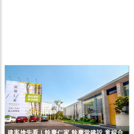
建案搶先看 | 餘慶仁家 餘慶堂建設 童綜合