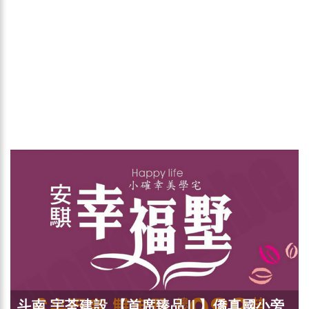
斗南 宇荃建設 【首席臻品Ⅱ】僑真國小旁