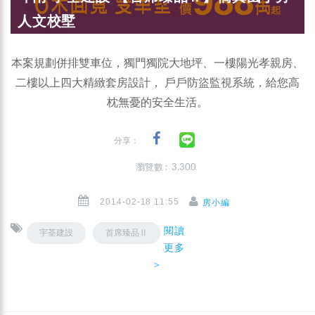
人文校墅
本案規劃併排雙車位，獨門獨院大地坪、一樓陽光孝親房、
二樓以上四大精緻套房設計， 戶戶防盜監視系統，給您高
枕無憂的安全生活。
分享：
瀏覽數 : 3,300
2014-02-18 11:55
房小編
閱讀
宇荃建設
首席臻品Ⅱ
更多
＞