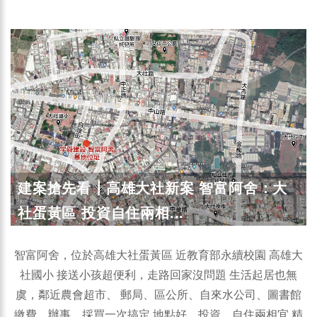
建案搶先看┃高雄大社新案 智富阿舍：大
社蛋黃區 投資自住兩相...
智富阿舍，位於高雄大社蛋黃區 近教育部永續校園 高雄大
社國小 接送小孩超便利，走路回家沒問題 生活起居也無
虞，鄰近農會超市、 郵局、區公所、自來水公司、圖書館
繳費、辦事、採買一次搞定 地點好，投資、自住兩相宜 精