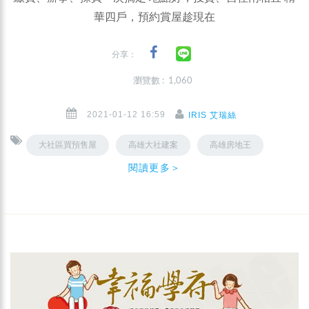
華四戶，預約賞屋趁現在
分享：
瀏覽數 : 1,060
2021-01-12 16:59
IRIS 艾瑞絲
大社區買預售屋
高雄大社建案
高雄房地王
閱讀更多＞