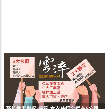
高雄透天別墅-雲淬 食衣住行全都在5分鐘