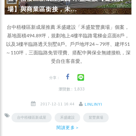
場】與商業區銜接，未...
台中梧棲區新成屋推薦 禾盛建設「禾盛鰲豐廣場」個案，
基地面積494.89坪，規劃地上4樓半臨路電梯金店面8戶，
以及3樓半臨路透天別墅8戶。戶戶地坪24～79坪、建坪51
～110坪，三面臨路免管理費、搭配中興保全無縫接軌，深
受自住客喜愛。
分享：
瀏覽數 : 1,833
2017-12-11 16:44
LINLINYI
台中梧棲區新成屋
禾盛建設
鰲豐廣場
閱讀更多＞