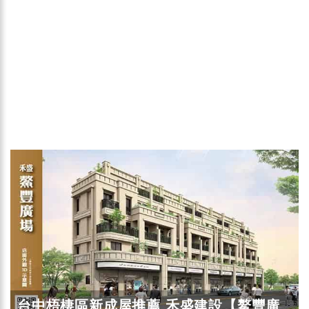
台中梧棲區新成屋推薦 禾盛建設【鰲豐廣