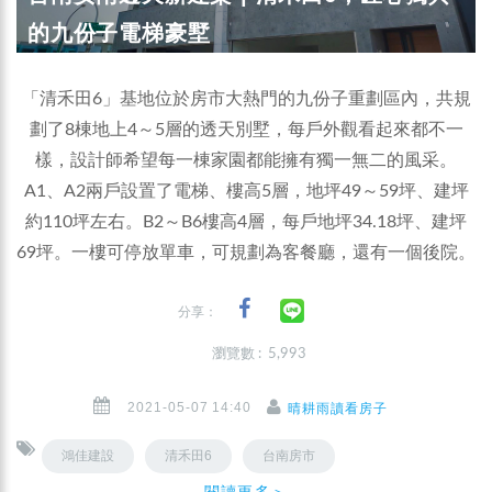
的九份子電梯豪墅
「清禾田6」基地位於房市大熱門的九份子重劃區內，共規
劃了8棟地上4～5層的透天別墅，每戶外觀看起來都不一
樣，設計師希望每一棟家園都能擁有獨一無二的風采。
A1、A2兩戶設置了電梯、樓高5層，地坪49～59坪、建坪
約110坪左右。B2～B6樓高4層，每戶地坪34.18坪、建坪
69坪。一樓可停放單車，可規劃為客餐廳，還有一個後院。
分享：
瀏覽數 : 5,993
2021-05-07 14:40
晴耕雨讀看房子
鴻佳建設
清禾田6
台南房市
閱讀更多＞