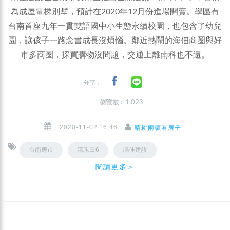
為成屋電梯別墅，預計在2020年12月份進場開賣。學區有
台南首座九年一貫雙語國中小生態永續校園，也包含了幼兒
園，讓孩子一路念書成長沒煩惱。鄰近熱鬧的海佃商圈與好
市多商圈，採買購物沒問題，交通上離南科也不遠。
分享：
瀏覽數 : 1,023
2020-11-02 16:46
晴耕雨讀看房子
台南房市
清禾田6
鴻佳建設
閱讀更多＞