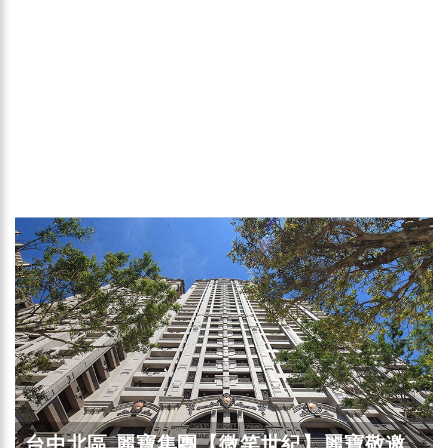
台中北區 麗寶集團【微笑世紀】麗寶敬邀