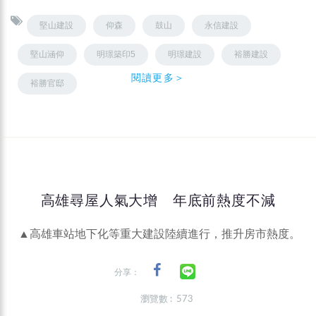
堅山建設
仰森
鼓山
永信建設
堅山涵仰
明璟築印5
明璟建設
裕勝建設
閱讀更多＞
裕勝官邸
高雄尋屋人氣大增 年底前熱度不減
▲高雄車站地下化等重大建設陸續進行，推升房市熱度。
分享：
瀏覽數 : 573