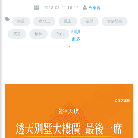
2013-01-21 16:47
列車長
購屋
房地王
鳳山
左營
實價登錄
閱讀
買房
楠梓
鼓山
更多
＞