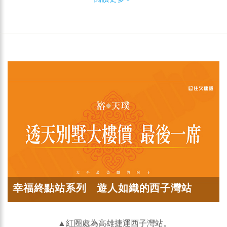
幸福終點站系列 遊人如織的西子灣站
▲紅圈處為高雄捷運西子灣站。