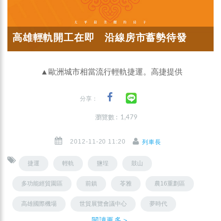
高雄輕軌開工在即 沿線房市蓄勢待發
▲歐洲城市相當流行輕軌捷運。高捷提供
分享：
瀏覽數 : 1,479
2012-11-20 11:20
列車長
捷運
輕軌
鹽埕
鼓山
多功能經貿園區
前鎮
苓雅
農16重劃區
高雄國際機場
世貿展覽會議中心
夢時代
閱讀更多＞